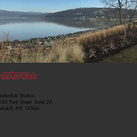
sterdisk Studios
45 Park Street Suite 2A
eekskill, NY 10566