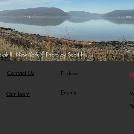
|
kskill, New York
Photo by Scott Hull
Contact Us
Podcast
Events
Our Team
Ma
12
P