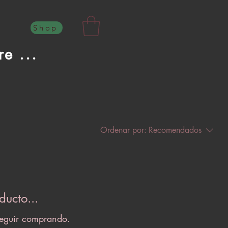
Shop
e ...
Ordenar por:
Recomendados
ucto...
 seguir comprando.