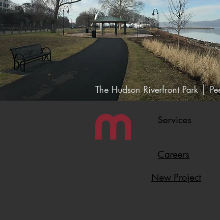
|
The Hudson Riverfront Park
Pee
Services
Careers
New Project